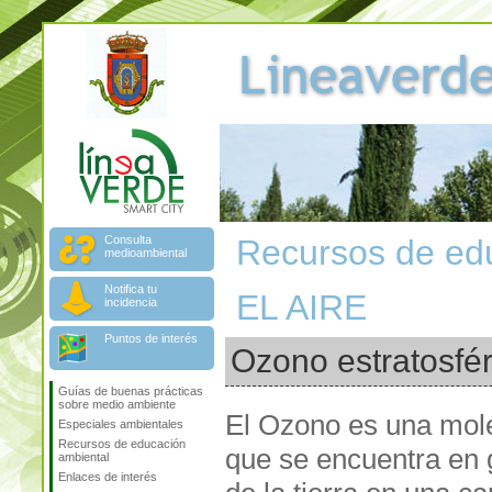
Consulta
Recursos de ed
medioambiental
Notifica tu
EL AIRE
incidencia
Puntos de interés
Ozono estratosfér
Guías de buenas prácticas
sobre medio ambiente
El Ozono es una mol
Especiales ambientales
Recursos de educación
que se encuentra en 
ambiental
Enlaces de interés