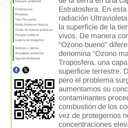
de la tierra en una 
Glosario ambiental
Estratosfera. En est
Ordenanzas
Residuos
radiación Ultraviolet
Vías Pecuarias
la superficie de la ti
Medio Ambiente Natural
Guías de buenas prácticas
vivos. De manera co
Parques públicos
Galería de imágenes
“Ozono bueno” difere
Noticias y alertas
denomina “Ozono malo
Actualidad ambiental
Agenda Ambiental
Troposfera, una capa 
superficie terrestre.
pero el problema sur
aumentamos su conce
contaminantes proced
combustión de los co
vez de protegernos n
concentraciones eleva