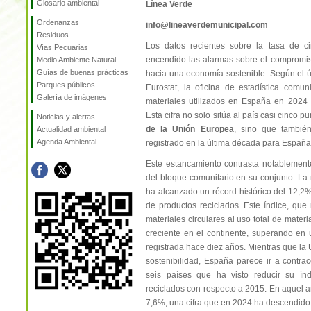
Glosario ambiental
Línea Verde
Ordenanzas
info@lineaverdemunicipal.com
Residuos
Los datos recientes sobre la tasa de c
Vías Pecuarias
encendido las alarmas sobre el compromiso
Medio Ambiente Natural
Guías de buenas prácticas
hacia una economía sostenible. Según el úl
Parques públicos
Eurostat, la oficina de estadística comun
Galería de imágenes
materiales utilizados en España en 2024 
Esta cifra no solo sitúa al país casi cinco 
Noticias y alertas
de la Unión Europea
, sino que tambié
Actualidad ambiental
Agenda Ambiental
registrado en la última década para España
Este estancamiento contrasta notablemente 
del bloque comunitario en su conjunto. L
ha alcanzado un récord histórico del 12,2
de productos reciclados. Este índice, que 
materiales circulares al uso total de mater
creciente en el continente, superando en 
registrada hace diez años. Mientras que la
sostenibilidad, España parece ir a contrac
seis países que ha visto reducir su ín
reciclados con respecto a 2015. En aquel a
7,6%, una cifra que en 2024 ha descendido 