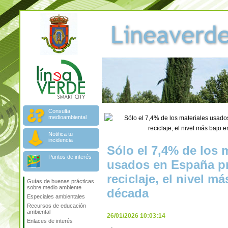
Consulta
medioambiental
Notifica tu
incidencia
Sólo el 7,4% de los 
Puntos de interés
usados en España p
reciclaje, el nivel m
Guías de buenas prácticas
sobre medio ambiente
década
Especiales ambientales
Recursos de educación
ambiental
26/01/2026 10:03:14
Enlaces de interés