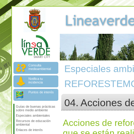
Consulta
Especiales ambi
medioambiental
Notifica tu
REFORESTEM
incidencia
Puntos de interés
04. Acciones de
Guías de buenas prácticas
sobre medio ambiente
Especiales ambientales
Acciones de refor
Recursos de educación
ambiental
Enlaces de interés
que se están real