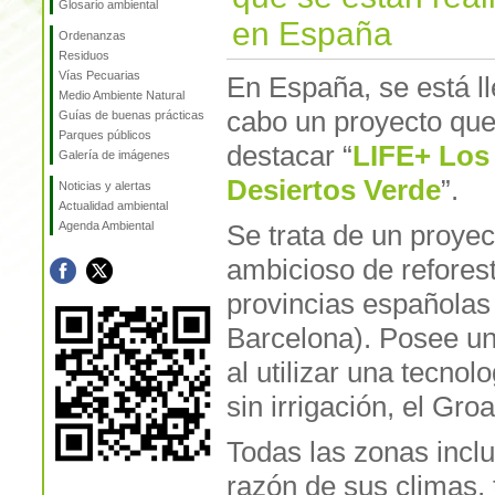
Glosario ambiental
en España
Ordenanzas
Residuos
Vías Pecuarias
En España, se está l
Medio Ambiente Natural
cabo un proyecto qu
Guías de buenas prácticas
Parques públicos
destacar “
LIFE+ Los
Galería de imágenes
Desiertos Verde
”.
Noticias y alertas
Actualidad ambiental
Agenda Ambiental
Se trata de un proyec
ambicioso de reforest
provincias españolas
Barcelona). Posee un
al utilizar una tecno
sin irrigación, el Gr
Todas las zonas inclu
razón de sus climas, 