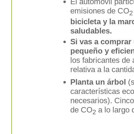
El automóvil parti
emisiones de CO
2
bicicleta y la ma
saludables.
Si vas a comprar
pequeño y eficie
los fabricantes de
relativa a la cant
Planta un árbol
(s
características ec
necesarios). Cinco
de CO
a lo largo 
2