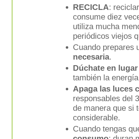
RECICLA
: recicl
consume diez vece
utiliza mucha meno
periódicos viejos 
Cuando prepares u
necesaria
.
Dúchate en lugar
también la energía
Apaga las luces 
responsables del 
de manera que si t
considerable.
Cuando tengas qu
consumo
: duran 