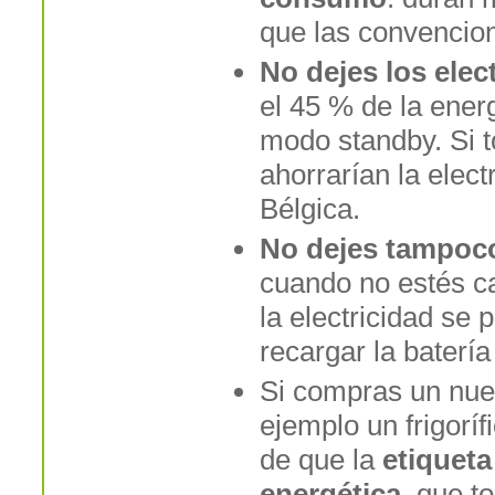
que las convencion
No dejes los ele
el 45 % de la ener
modo standby. Si t
ahorrarían la elec
Bélgica.
No dejes tampoco
cuando no estés ca
la electricidad se 
recargar la batería
Si compras un nue
ejemplo un frigoríf
de que la
etiqueta
energética
, que t