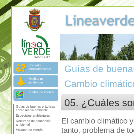
Consulta
Guías de buenas
medioambiental
Notifica tu
Cambio climátic
incidencia
Puntos de interés
05. ¿Cuáles so
Guías de buenas prácticas
sobre medio ambiente
Especiales ambientales
El cambio climático y
Recursos de educación
ambiental
tanto, problema de to
Enlaces de interés