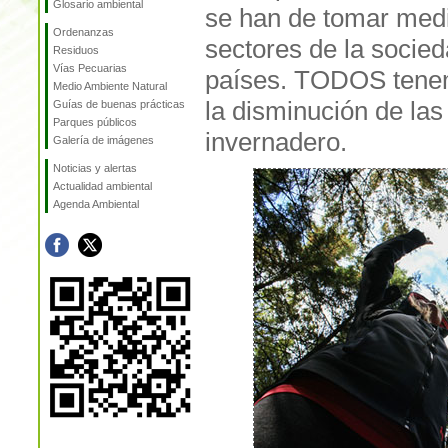
Glosario ambiental
se han de tomar medi
Ordenanzas
sectores de la socied
Residuos
Vías Pecuarias
países. TODOS tenem
Medio Ambiente Natural
la disminución de la
Guías de buenas prácticas
Parques públicos
invernadero.
Galería de imágenes
Noticias y alertas
Actualidad ambiental
Agenda Ambiental