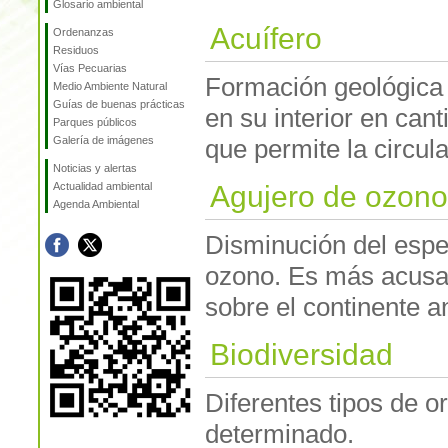
Glosario ambiental
Acuífero
Ordenanzas
Residuos
Vías Pecuarias
Formación geológica
Medio Ambiente Natural
Guías de buenas prácticas
en su interior en can
Parques públicos
Galería de imágenes
que permite la circul
Noticias y alertas
Actualidad ambiental
Agujero de ozono
Agenda Ambiental
Disminución del espe
ozono. Es más acusa
sobre el continente an
Biodiversidad
Diferentes tipos de 
determinado.