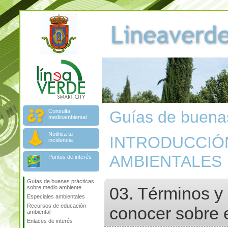
Consulta
Guías de buenas
medioambiental
Notifica tu
INTRODUCCIÓ
incidencia
AMBIENTALES
Puntos de interés
Guías de buenas prácticas
03. Términos y
sobre medio ambiente
Especiales ambientales
Recursos de educación
conocer sobre 
ambiental
Enlaces de interés