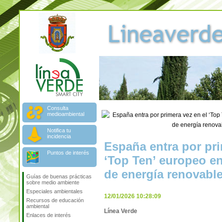
Consulta
medioambiental
Notifica tu
incidencia
España entra por pri
Puntos de interés
‘Top Ten’ europeo e
de energía renovabl
Guías de buenas prácticas
sobre medio ambiente
Especiales ambientales
12/01/2026 10:28:09
Recursos de educación
ambiental
Línea Verde
Enlaces de interés