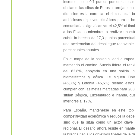
incremento de 0,7 puntos porcentuales re
obstante, las cifras de Eurostat arrojan una
dirección es la correcta, el ritmo actual t
ambiciosos objetivos climáticos para el h
comunitaria exige alcanzar el 42,5% al fina
a los Estados miembros a realizar un esf
cubrir la brecha de 17,3 puntos porcentual
una aceleración del despliegue renovable 
porcentuales anuales.
En el mapa de la sostenibilidad europea,
marcando el camino. Suecia lidera el rank
del 62,8%, apoyada en una sólida in
hidroeléctrica y eólica. Le siguen Fin
(46,8%) y Letonia (45,5%), siendo estos
cumplen con las metas marcadas para 2030
sitúan Bélgica, Luxemburgo e Irlanda, qu
inferiores al 17%.
Para España, mantenerse en este ‘top 
competitividad económica y reduce la depe
sino que la sitúa como un actor clave e
regional. El desafío ahora reside en mante
la brecha hacia los objetivos finales de la 