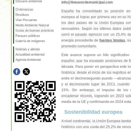
Glosario ambiental
info@lineaverdemunicipal.com
Ordenanzas
España ha consolidado su posición en 
Residuos
europea al lograr, por primera vez en su hi
Vías Pecuarias
los diez países de la Unión Europea co
Medio Ambiente Natural
renovables. Según los últimos datos publi
Guías de buenas prácticas
cerró el pasado ejercicio con un 25,4% d
Parques públicos
energía procedente de
fuentes limpias
, s
Galería de imágenes
promedio comunitario.
Noticias y alertas
Actualidad ambiental
Este avance supone un hito significativo
Agenda Ambiental
español, que ha escalado posiciones de f
década. Para poner en perspectiva este log
histórica: desde el inicio de los registros 
entre el decimosegundo puesto —alcanz
y el decimosexto lugar de 2013, cuando 
15%. Sin embargo, el impulso de los ú
encadenar récords, logrando en 2023 sob
media de la UE y confirmando en 2024 esta
Sostenibilidad europea
A nivel continental, la Unión Europea tam
histórico con una cuota del 25,2% de renov